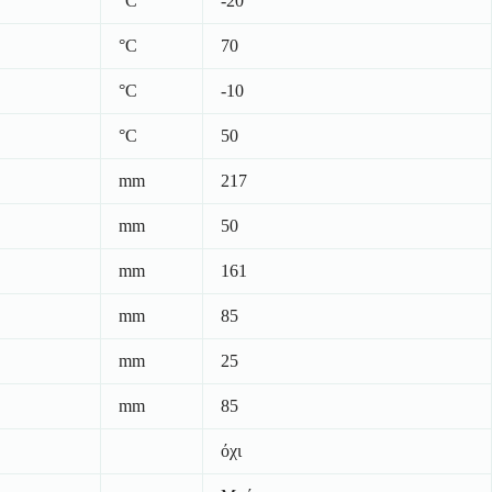
°C
-20
°C
70
°C
-10
°C
50
mm
217
mm
50
mm
161
mm
85
mm
25
mm
85
όχι