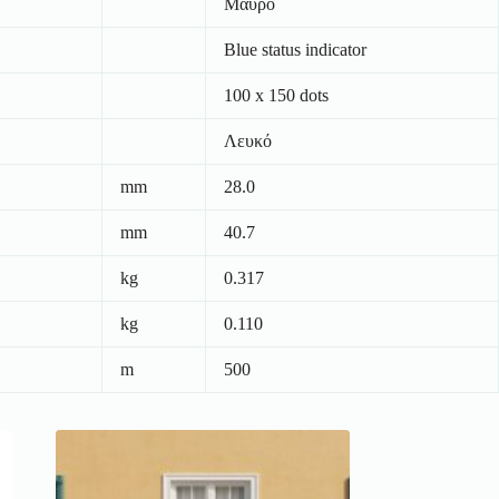
Μαύρο
Blue status indicator
100 x 150 dots
Λευκό
mm
28.0
mm
40.7
kg
0.317
kg
0.110
m
500