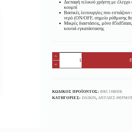
Διεπαφή τελικού χρήστη με έλεγχο 
κουμπί
Βασικές λειτουργίες που εστιάζουν
νερό (ON/OFF, σημείο ρύθμισης θ
Μικρές διαστάσεις, μόνο 85x85mm,
κουτιά εγκατάστασης
ΚΩΔΙΚΌΣ ΠΡΟΪΌΝΤΟΣ:
BRC1HHDK
ΚΑΤΗΓΟΡΊΕΣ:
DAIKIN
,
ΑΝΤΛΊΕΣ ΘΕΡΜΌ