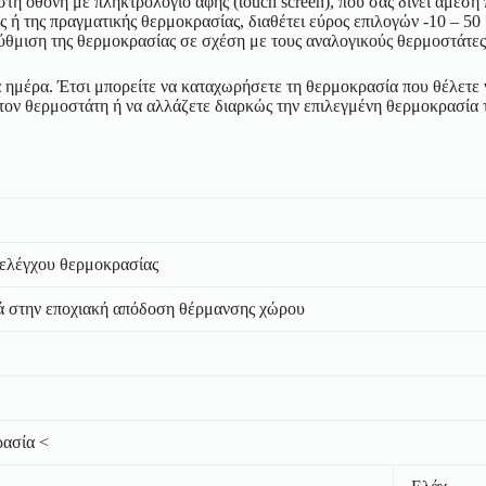
τη οθόνη με πληκτρολόγιο αφής (touch screen), που σας δίνει άμεση π
τής ή της πραγματικής θερμοκρασίας, διαθέτει εύρος επιλογών -10 – 50
ύθμιση της θερμοκρασίας σε σχέση με τους αναλογικούς θερμοστάτες
ημέρα. Έτσι μπορείτε να καταχωρήσετε τη θερμοκρασία που θέλετε να
α τον θερμοστάτη ή να αλλάζετε διαρκώς την επιλεγμένη θερμοκρασία 
ελέγχου θερμοκρασίας
́ στην εποχιακή απόδοση θέρμανσης χώρου
ρασία <