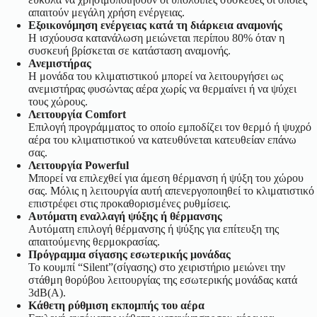
απαιτούν μεγάλη χρήση ενέργειας.
Εξοικονόμηση ενέργειας κατά τη διάρκεια αναμονής
Η ισχύουσα κατανάλωση μειώνεται περίπου 80% όταν η
συσκευή βρίσκεται σε κατάσταση αναμονής.
Ανεμιστήρας
Η μονάδα του κλιματιστικού μπορεί να λειτουργήσει ως
ανεμιστήρας φυσώντας αέρα χωρίς να θερμαίνει ή να ψύχει
τους χώρους.
Λειτουργία Comfort
Επιλογή προγράμματος το οποίο εμποδίζει τον θερμό ή ψυχρό
αέρα του κλιματιστικού να κατευθύνεται κατευθείαν επάνω
σας.
Λειτουργία Powerful
Μπορεί να επιλεχθεί για άμεση θέρμανση ή ψύξη του χώρου
σας. Μόλις η λειτουργία αυτή απενεργοποιηθεί το κλιματιστικό
επιστρέφει στις προκαθορισμένες ρυθμίσεις.
Αυτόματη εναλλαγή ψύξης ή θέρμανσης
Αυτόματη επιλογή θέρμανσης ή ψύξης για επίτευξη της
απαιτούμενης θερμοκρασίας.
Πρόγραμμα σίγασης εσωτερικής μονάδας
Το κουμπί “Silent”(σίγασης) στο χειριστήριο μειώνει την
στάθμη θορύβου λειτουργίας της εσωτερικής μονάδας κατά
3dB(A).
Κάθετη ρύθμιση εκπομπής του αέρα