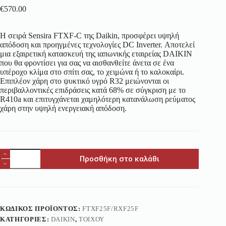
€
570.00
H σειρά Sensira FTXF-C της Daikin, προσφέρει υψηλή
απόδοση και προηγμένες τεχνολογίες DC Inverter. Αποτελεί
μια εξαιρετική κατασκευή της ιαπωνικής εταιρείας DAIKIN
που θα φροντίσει για σας να αισθανθείτε άνετα σε ένα
υπέροχο κλίμα στο σπίτι σας, το χειμώνα ή το καλοκαίρι.
Επιπλέον χάρη στο ψυκτικό υγρό R32 μειώνονται οι
περιβαλλοντικές επιδράσεις κατά 68% σε σύγκριση με το
R410a και επιτυγχάνεται χαμηλότερη κατανάλωση ρεύματος
χάρη στην υψηλή ενεργειακή απόδοση.
Προσθήκη στο καλάθι
ΚΩΔΙΚΌΣ ΠΡΟΪΌΝΤΟΣ:
FTXF25F/RXF25F
ΚΑΤΗΓΟΡΊΕΣ:
DAIKIN
,
ΤΟΊΧΟΥ