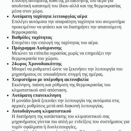
Επιλογή αυτόματης κάθετης μετακίνησης του αέρα για
αποδοτική κατανομή του ίδιου αλλά και της θερμοκρασίας
μέσα στον χώρο.
Αυτόματη ταχύτητα λειτουργίας αέρα
Επιλέγει αυτόματα την απαραίτητη ταχύτητα του ανεμιστήρα
προκειμένου να φτάσει και να διατηρήσει την απαιτούμενη
θερμοκρασία.
Βαθμίδες ταχύτητας
Επιτρέπει την επιλογή της ταχύτητας του αέρα.
Πρόγραμμα Αφύγρανσης
Μειώνει τα επίπεδα υγρασίας χωρίς να επηρεάζει την
θερμοκρασία του χώρου.
24ωρος Χρονοδιακόπτης
Μπορεί να ρυθμιστεί ώστε να ξεκινήσει την λειτουργία του
μηχανήματος σε οποιαδήποτε στιγμή της ημέρας.
Χειριστήριο με υπέρυθρη ακτινοβολία
Εκκίνηση, παύση και ρύθμιση της θερμοκρασίας του
κλιματιστικού από απόσταση.
Αυτόματη επανεκκίνηση
Η μονάδα ξανά ξεκινάει την λειτουργία της αυτόματα στις
αρχικές ρυθμίσεις μετά από διακοπή λειτουργίας.
Αυτοδιάγνωση κλιματιστικού
Η διατήρηση της κατάστασης του κλιματιστικού σας
μηχανήματος γίνεται πιο απλή με ενδείξεις του συστήματος για
τυχόν σφάλματα ή δυσλειτουργίες.