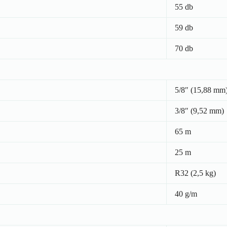
55 db
59 db
70 db
5/8″ (15,88 mm
3/8″ (9,52 mm)
65 m
25 m
R32 (2,5 kg)
40 g/m