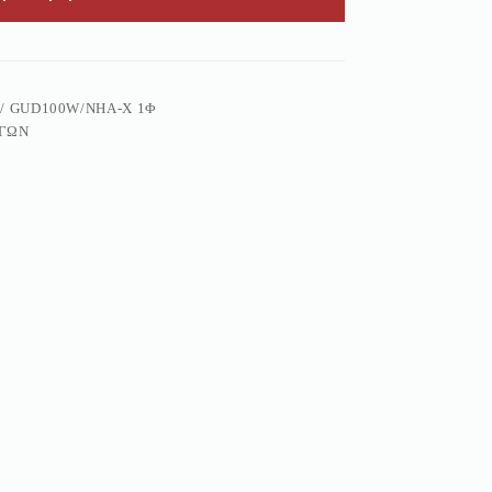
 / GUD100W/NHA-X 1Φ
ΓΏΝ