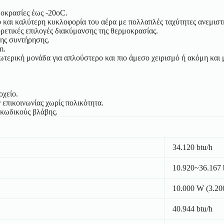
μοκρασίες έως -20οC.
και καλύτερη κυκλοφορία του αέρα με πολλαπλές ταχύτητες ανεμιστ
ορετικές επιλογές διακύμανσης της θερμοκρασίας.
νης συντήρησης.
m.
τερική μονάδα για απλούστερο και πιο άμεσο χειρισμό ή ακόμη και μ
οχείο.
επικοινωνίας χωρίς πολικότητα.
κωδικούς βλάβης.
34.120 btu/h
10.920~36.167 
10.000 W (3.2
40.944 btu/h