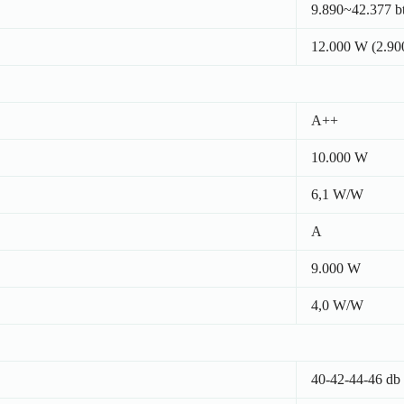
9.890~42.377 b
12.000 W (2.9
A++
10.000 W
6,1 W/W
A
9.000 W
4,0 W/W
40-42-44-46 db