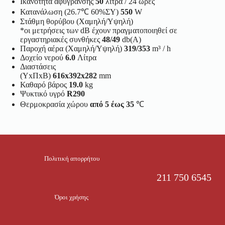
Ικανότητα αφύγρανσης
50
λίτρα / 24 ώρες
Κατανάλωση (26.7℃ 60%ΣΥ)
550
W
Στάθμη θορύβου (Χαμηλή/Υψηλή)
*οι μετρήσεις των dB έχουν πραγματοποιηθεί σε
εργαστηριακές συνθήκες
48/49
db(A)
Παροχή αέρα (Χαμηλή/Υψηλή)
319/353
m³ / h
Δοχείο νερού
6.0
Λίτρα
Διαστάσεις
(ΥxΠxΒ)
616x392x282
mm
Καθαρό βάρος
19.0
kg
Ψυκτικό υγρό
R290
Θερμοκρασία χώρου
από 5 έως 35
℃
Πολιτική απορρήτου
211 750 6545
Όροι χρήσης