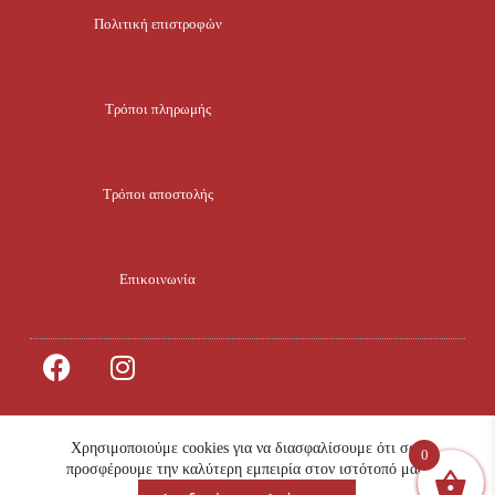
Πολιτική επιστροφών
Τρόποι πληρωμής
Τρόποι αποστολής
Επικοινωνία
Χρησιμοποιούμε cookies για να διασφαλίσουμε ότι σας
0
© 2023 All rights
info@mikroklima.gr
προσφέρουμε την καλύτερη εμπειρία στον ιστότοπό μας.
Reserved. Design by