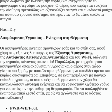
μικρό δωμάτιο (με κλειστή την πόρτα) και ενεργοποιήστε το
πρόγραμμα στεγνώματος ρούχων. Ο αέρας που παράγεται ενισχύει
την αίσθηση φρεσκάδας και εξασφαλίζει στεγνά και ευωδιαστά ρούχα
σε σύντομο χρονικό διάστημα, διατηρώντας το δωμάτιο απόλυτα
στεγνό.
Flash Dry
Απομάκρυνση Υγρασίας – Ενίσχυση στη Θέρμανση
Οι αφυγραντήρες Inventor φροντίζουν εσάς και το σπίτι σας, αφού
χάρη στις έξυπνες λειτουργίες της
Έξυπνης Αφύγρανσης
,
της
Αυτόματης Λειτουργίας Ανεμιστήρα
και του
Wi-Fi
, διώχνετε
την υγρασία, κάνοντας οικονομία! Παράλληλα, με τη χρήση του
αφυγραντήρα απομακρύνεται η υγρασία και ο αέρας στον χώρο
γίνεται πιο ξηρός, με αποτέλεσμα η θέρμανση να αποδίδει άμεσα και
κυρίως οικονομικότερα. Επομένως, σε ένα περιβάλλον με ιδανικό
επίπεδο υγρασίας, οι συσκευές που θερμαίνουν τον χώρο θα
καταναλώσουν λιγότερη ενέργεια και θα χρειαστούν λιγότερο χρόνο
για να επιτύχουν την επιθυμητή θερμοκρασία. Για να απολαμβάνετε
ένα πραγματικά ζεστό σπίτι, χωρίς να αγχώνεστε για το κόστος
κατανάλωσης!
PWR-WIFI-50L