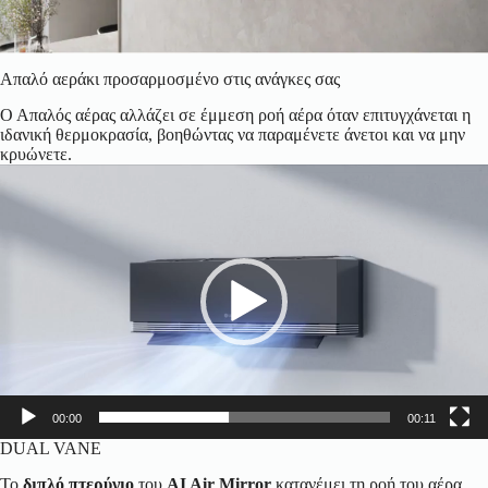
Απαλό αεράκι προσαρμοσμένο στις ανάγκες σας
Ο Απαλός αέρας αλλάζει σε έμμεση ροή αέρα όταν επιτυγχάνεται η
ιδανική θερμοκρασία, βοηθώντας να παραμένετε άνετοι και να μην
κρυώνετε.
Πρόγραμμα
Αναπαραγωγής
Βίντεο
00:00
00:11
DUAL VANE
Το
διπλό πτερύγιο
του
AI Air Mirror
κατανέμει τη ροή του αέρα