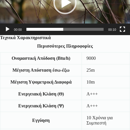
00:00
00:10
Τεχνικά Χαρακτηριστικά
Περισσότερες Πληροφορίες
Ονομαστική Απόδοση (Btu/h)
9000
Μέγιστη Απόσταση έσω-έξω
25m
Μέγιστη Υψομετρική Διαφορά
10m
Ενεργειακή Κλάση (Θ)
A+++
Ενεργειακή Κλάση (Ψ)
A+++
10 Χρόνια για
Εγγύηση
Συμπιεστή