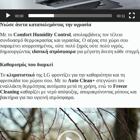
00:00
00:11
Νιώσε άνετα καταπολεμόντας την υγρασία
Με το
Comfort Humidity Control
, απολαμβάνεις τον τέλειο
συνδυασμό θερμοκρασίας και υγρασίας. Ο αέρας στο χώρο σου
παραμένει ισορροπημένος, ούτε πολύ ξηρός ούτε πολύ υγρός,
δημιουργώντας
ιδανική ατμόσφαιρα
για μέγιστη άνεση κάθε στιγμή.
Καθαρισμός που διαρκεί
Το
κλιματιστικό
της LG φροντίζει για την καθαριότητα και τη
φρεσκάδα του χώρου σου. Με το
Auto Clean+
στεγνώνει τον
εναλλάκτη θερμότητας αυτόματα μετά τη χρήση, ενώ το
Freeze
Cleaning
καθαρίζει με νερό απόψυξης, απομακρύνοντας ρύπους και
βακτήρια για πιο υγιεινή ατμόσφαιρα.
Πρόγραμμα
Αναπαραγωγής
Βίντεο