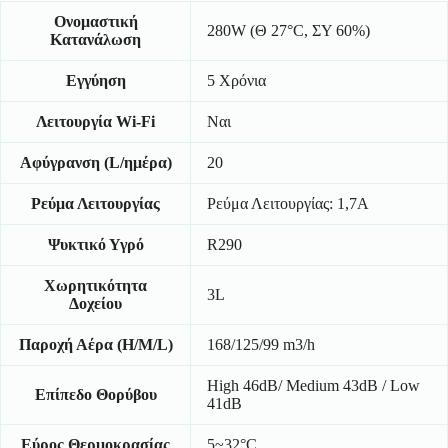
Ονομαστική
280W (Θ 27°C, ΣΥ 60%)
Κατανάλωση
Εγγύηση
5 Χρόνια
Λειτουργία Wi-Fi
Ναι
Αφύγρανση (L/ημέρα)
20
Ρεύμα Λειτουργίας
Ρεύμα Λειτουργίας: 1,7A
Ψυκτικό Υγρό
R290
Χωρητικότητα
3L
Δοχείου
Παροχή Αέρα (H/M/L)
168/125/99 m3/h
High 46dB/ Medium 43dB / Low
Επίπεδο Θορύβου
41dB
Εύρος Θερμοκρασίας
5~32°C