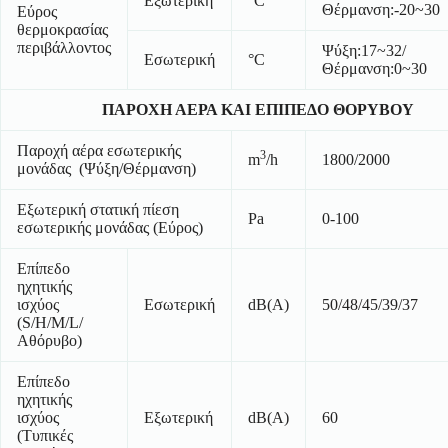
Εξωτερική
°C
Θέρμανση:-20~30
Εύρος
θερμοκρασίας
περιβάλλοντος
Ψύξη:17~32/
Εσωτερική
°C
Θέρμανση:0~30
ΠΑΡΟΧΗ ΑΕΡΑ ΚΑΙ ΕΠΙΠΕΔΟ ΘΟΡΥΒΟΥ
Παροχή αέρα εσωτερικής
3
m
/h
1800/2000
μονάδας (Ψύξη/Θέρμανση)
Εξωτερική στατική πίεση
Pa
0-100
εσωτερικής μονάδας (Εύρος)
Επίπεδο
ηχητικής
ισχύος
Εσωτερική
dB(A)
50/48/45/39/37
(S/H/M/L/
Αθόρυβο)
Επίπεδο
ηχητικής
ισχύος
Εξωτερική
dB(A)
60
(Τυπικές