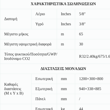
ΧΑΡΑΚΤΗΡΙΣΤΙΚΑ ΣΩΛΗΝΩΣΕΩΝ
Αέριο
Inches
5/8″
Διατομή
Υγρό
Inches
3/8″
Μέγιστο μήκος
m
65
Μέγιστη υψομετρική διαφορά
m
30
Τύπος ψυκτικού/Ποσότητα/GWP/
R32/2.40kg/675/1.
Ισοδύναμο CO2
ΔΙΑΣΤΑΣΕΙΣ ΜΟΝΑΔΩΝ
Εσωτερική
mm
1200×300×800
Καθαρές
διαστάσεις
Εξωτερική
mm
940×338×885
(Μ x Υ x Β)
Πάνελ
mm
/
Εσωτερική
kg
44