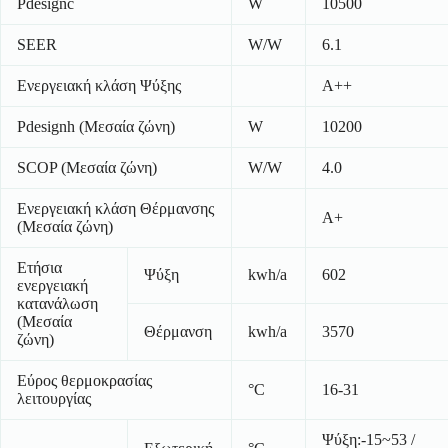
Pdesignc
W
10500
SEER
W/W
6.1
Ενεργειακή κλάση Ψύξης
A++
Pdesignh (Μεσαία ζώνη)
W
10200
SCOP (Μεσαία ζώνη)
W/W
4.0
Ενεργειακή κλάση Θέρμανσης
A+
(Μεσαία ζώνη)
Ετήσια
Ψύξη
kwh/a
602
ενεργειακή
κατανάλωση
(Μεσαία
Θέρμανση
kwh/a
3570
ζώνη)
Εύρος θερμοκρασίας
°C
16-31
λειτουργίας
Ψύξη:-15~53 /