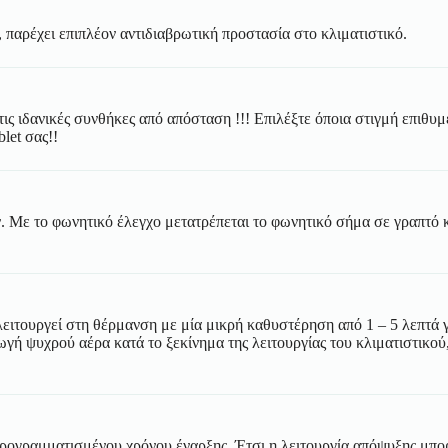
 παρέχει επιπλέον αντιδιαβρωτική προστασία στο κλιματιστικό.
ις ιδανικές συνθήκες από απόσταση !!! Επιλέξτε όποια στιγμή επιθυμ
let σας!!
. Με το φωνητικό έλεγχο μετατρέπεται το φωνητικό σήμα σε γραπτό κ
λειτουργεί στη θέρμανση με μία μικρή καθυστέρηση από 1 – 5 λεπτά 
ωγή ψυχρού αέρα κατά το ξεκίνημα της λειτουργίας του κλιματιστικο
ογραμματισμένου χρόνου έναρξης. Έτσι η λειτουργία απόψυξης μπορεί