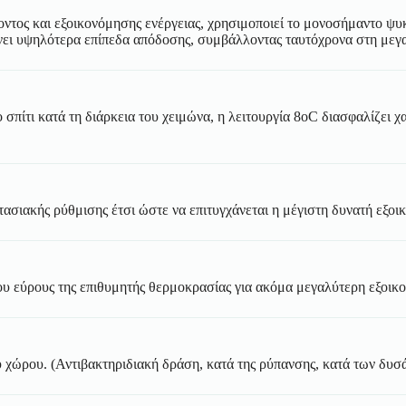
ς και εξοικονόμησης ενέργειας, χρησιμοποιεί το μονοσήμαντο ψυκτι
νει υψηλότερα επίπεδα απόδοσης, συμβάλλοντας ταυτόχρονα στη μεγα
το σπίτι κατά τη διάρκεια του χειμώνα, η λειτουργία 8oC διασφαλίζ
ασιακής ρύθμισης έτσι ώστε να επιτυγχάνεται η μέγιστη δυνατή εξοι
ου εύρους της επιθυμητής θερμοκρασίας για ακόμα μεγαλύτερη εξοικον
υ χώρου. (Αντιβακτηριδιακή δράση, κατά της ρύπανσης, κατά των δυ