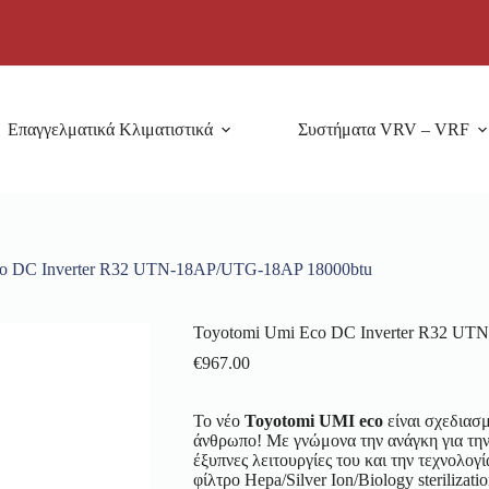
Επαγγελματικά Κλιματιστικά
Συστήματα VRV – VRF
co DC Inverter R32 UTN-18AP/UTG-18AP 18000btu
Toyotomi Umi Eco DC Inverter R32 UT
€
967.00
Το νέο
Toyotomi UMI eco
είναι σχεδιασ
άνθρωπο! Με γνώμονα την ανάγκη για την
έξυπνες λειτουργίες του και την τεχνολογί
φίλτρο Hepa/Silver Ion/Biology sterilizati