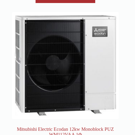
Mitsubishi Electric Ecodan 12kw Monoblock PUZ
WM112VAA 1Φ