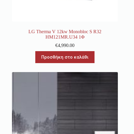
LG Therma V 12kw Monobloc S R32
HM121MR.U34 1Φ
€
4,990.00
Προσθήκη στο καλάθι