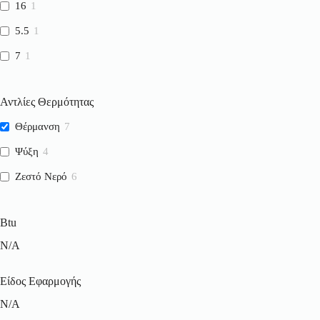
16
1
5.5
1
7
1
Αντλίες Θερμότητας
Θέρμανση
7
Ψύξη
4
Ζεστό Νερό
6
Btu
N/A
Είδος Εφαρμογής
N/A