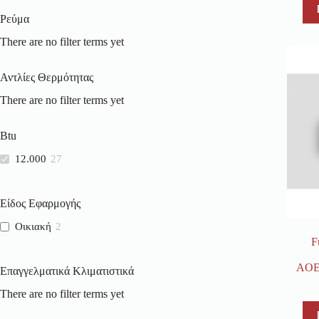
COMFEE
1
Ρεύμα
Toshiba
1
There are no filter terms yet
VIVAX
1
Αντλίες Θερμότητας
There are no filter terms yet
Btu
12.000
27
Είδος Εφαρμογής
Οικιακή
2
F
AOE
Επαγγελματικά Κλιματιστικά
There are no filter terms yet