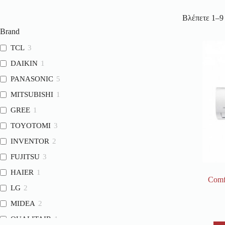
Βλέπετε 1–9
Brand
TCL
3
DAIKIN
1
PANASONIC
5
MITSUBISHI
1
GREE
1
TOYOTOMI
3
INVENTOR
2
FUJITSU
3
HAIER
1
Comf
LG
2
MIDEA
2
QUALITAIR
1