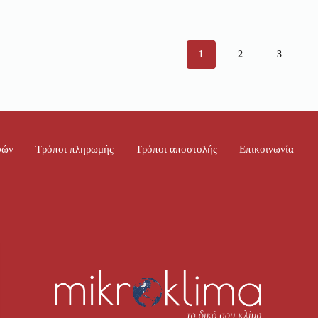
1
2
3
φών
Τρόποι πληρωμής
Τρόποι αποστολής
Επικοινωνία