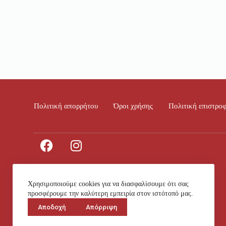
Πολιτική απορρήτου
Όροι χρήσης
Πολιτική επιστρο
Χρησιμοποιούμε cookies για να διασφαλίσουμε ότι σας
© 2023 All rights Reserved. Design by 4ty.gr
προσφέρουμε την καλύτερη εμπειρία στον ιστότοπό μας.
Αποδοχή
Απόρριψη