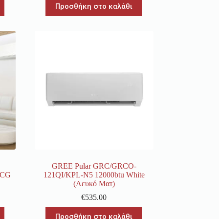
Προσθήκη στο καλάθι
GREE Pular GRC/GRCO-
MCG
121QI/KPL-N5 12000btu White
(Λευκό Ματ)
€
535.00
Προσθήκη στο καλάθι