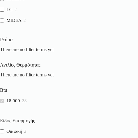
LG
2
MIDEA
2
QUALITAIR
1
Ρεύμα
COMFEE
1
There are no filter terms yet
Toshiba
1
VIVAX
1
Αντλίες Θερμότητας
There are no filter terms yet
Btu
18.000
28
Είδος Εφαρμογής
Οικιακή
2