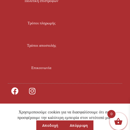
Πολιτική επιστροφών
Τρόποι πληρωμής
Τρόποι αποστολής
Επικοινωνία
Χρησιμοποιούμε cookies για να διασφαλίσουμε ότι σας
0
© 2023 All rights
info@mikroklima.gr
προσφέρουμε την καλύτερη εμπειρία στον ιστότοπό μας.
Reserved. Design by
Αποδοχή
Απόρριψη
4ty.gr