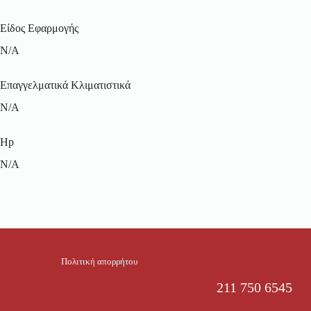
Είδος Εφαρμογής
N/A
Επαγγελματικά Κλιματιστικά
N/A
Hp
N/A
Πολιτική απορρήτου
211 750 6545