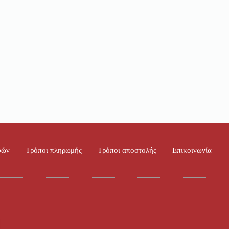
φών
Τρόποι πληρωμής
Τρόποι αποστολής
Επικοινωνία