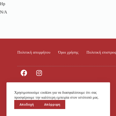
Hp
N/A
Πολιτική απορρήτου
Όροι χρήσης
Πολιτική επιστρο
Χρησιμοποιούμε cookies για να διασφαλίσουμε ότι σας
© 2023 All rights Reserved. Design by 4ty.gr
προσφέρουμε την καλύτερη εμπειρία στον ιστότοπό μας.
Αποδοχή
Απόρριψη