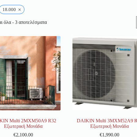
×
18.000
ι όλα - 3 αποτελέσματα
KIN Multi 2ΜΧΜ50A9 R32
DAIKIN Multi 3ΜΧΜ52A9 
Εξωτερική Μονάδα
Εξωτερική Μονάδα
€
2,100.00
€
1,990.00