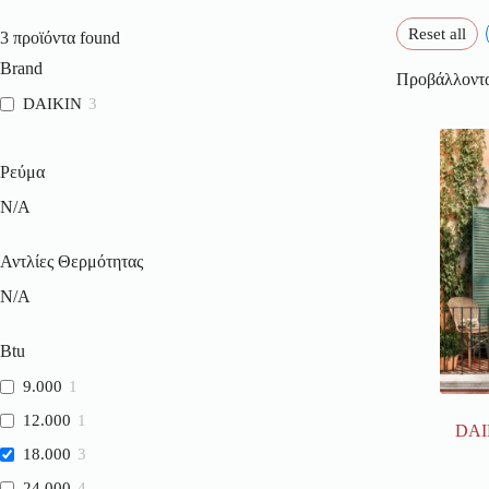
Reset all
3
προϊόντα found
Brand
Προβάλλοντα
DAIKIN
3
Ρεύμα
N/A
Αντλίες Θερμότητας
N/A
Btu
9.000
1
12.000
1
DAI
18.000
3
24.000
4