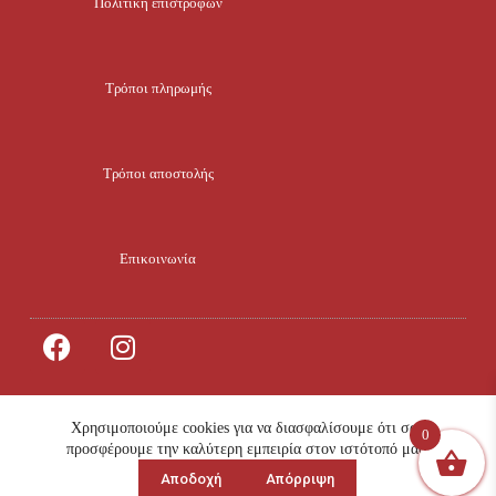
Πολιτική επιστροφών
Τρόποι πληρωμής
Τρόποι αποστολής
Επικοινωνία
Χρησιμοποιούμε cookies για να διασφαλίσουμε ότι σας
0
© 2023 All rights
info@mikroklima.gr
προσφέρουμε την καλύτερη εμπειρία στον ιστότοπό μας.
Reserved. Design by
Αποδοχή
Απόρριψη
4ty.gr