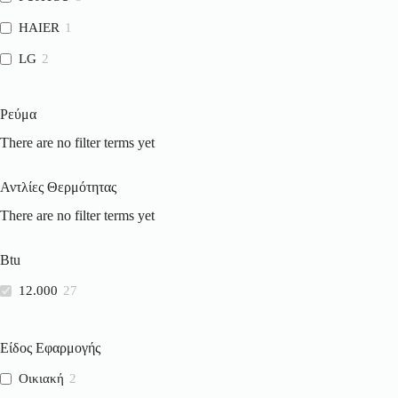
HAIER
1
LG
2
MIDEA
2
Ρεύμα
QUALITAIR
1
There are no filter terms yet
COMFEE
1
Toshiba
1
Αντλίες Θερμότητας
VIVAX
1
There are no filter terms yet
Btu
12.000
27
Είδος Εφαρμογής
Οικιακή
2